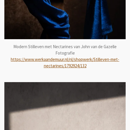
Modern Stilleven met Nectarines van John van de Gazelle
Fotografie
https://www.werkaandemuur.nl/nl/shopwerk/Stilleven-met-
nectarines/1792924/132