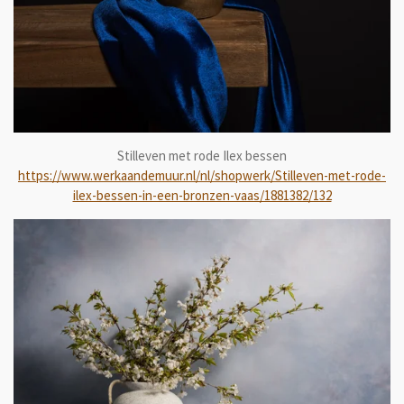
Stilleven met rode Ilex bessen
https://www.werkaandemuur.nl/nl/shopwerk/Stilleven-met-rode-
ilex-bessen-in-een-bronzen-vaas/1881382/132