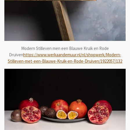
Modern Stilleven men een Blauwe Kruik en Rode
Druiven
https://www.werkaandemuur.nl/nl/shopwerk/Modern-
Stilleven-met-een-Blauwe-Kruik-en-Rode-Druiven/1922057/132