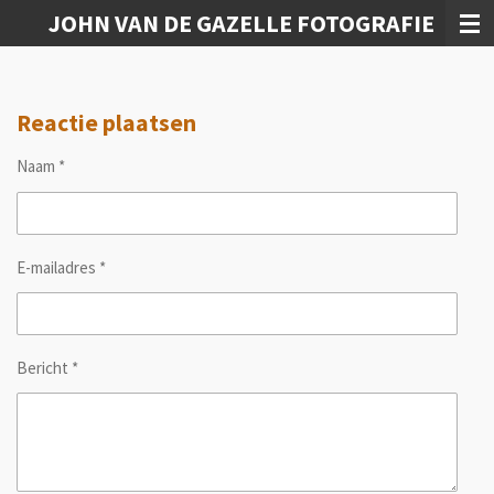
JOHN VAN DE GAZELLE FOTOGRAFIE
Ga
direct
naar
de
Reactie plaatsen
hoofdinhoud
Naam *
E-mailadres *
Bericht *