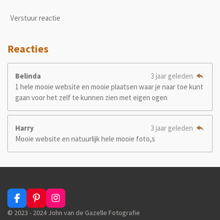
Verstuur reactie
Reacties
Belinda
3 jaar geleden
1 hele mooie website en mooie plaatsen waar je naar toe kunt
gaan voor het zelf te kunnen zien met eigen ogen
Harry
3 jaar geleden
Mooie website en natuurlijk hele mooie foto,s
F
P
I
a
i
n
© 2023 - 2024 John van de Gazelle Fotografie
c
n
s